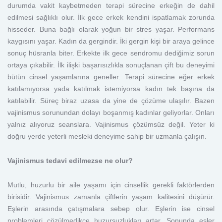
durumda vakit kaybetmeden terapi sürecine erkeğin de dahil
edilmesi sağlıklı olur. İlk gece erkek kendini ispatlamak zorunda
hisseder. Buna bağlı olarak yoğun bir stres yaşar. Performans
kaygısını yaşar. Kadın da gergindir. İki gergin kişi bir araya gelince
sonuç hüsranla biter. Erkekte ilk gece sendromu dediğimiz sorun
ortaya çıkabilir. İlk ilişki başarısızlıkla sonuçlanan çift bu deneyimi
bütün cinsel yaşamlarına geneller. Terapi sürecine eğer erkek
katılamıyorsa yada katılmak istemiyorsa kadın tek başına da
katılabilir. Süreç biraz uzasa da yine de çözüme ulaşılır. Bazen
vajinismus sorunundan dolayı boşanmış kadınlar geliyorlar. Onları
yalnız alıyoruz seanslara. Vajinismus çözümsüz değil. Yeter ki
doğru yerde yeterli mesleki deneyime sahip bir uzmanla çalışın.
Vajinismus tedavi edilmezse ne olur?
Mutlu, huzurlu bir aile yaşamı için cinsellik gerekli faktörlerden
birisidir. Vajinismus zamanla çiftlerin yaşam kalitesini düşürür.
Eşlerin arasında çatışmalara sebep olur. Eşlerin ise cinsel
problemleri çözülmedikçe huzursuzlukları artar. Sonunda eşler