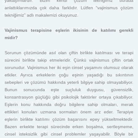
yaklaşımlardır. Bizim kendi çözüm tekniğimiz burada
anlattıklarımızda çok daha farklıdır. Lütfen “vajinismus çözüm
tekniğimiz” adlı makalemizi okuyunuz.
Vajinismus terapisine eşlerin ikisinin de katılımı gerekli
midir?
Sorunun çözümünde asıl olan çiftin birlikte katılması ve terapi
sürecini birlikte takip etmeleridir. Çünkü vajinismus çiftin ortak
sorunudur. Vajinismus her iki eşin cinsel yaşamını olumsuz olarak
etkiler. Ayrıca erkeklerin çoğu eşinin yaşadığı bu sıkıntının
sebepleri ve çözümü hakkında yeterli bilgiye sahip olmayabiliyor.
Bunun sonucunda eşte suçluluk duygusu, güvensizlik,
konsantrasyon güçlüğü gibi psikolojik faktörler ortaya çıkabiliyor.
Eşlerin konu hakkında doğru bilgilere sahip olmaları, merak
ettikleri konuları uzmana sormaları önem arz eder. Terapiye
eşlerin birlikte katılımı çözüm başarısını epey yükseltmektedir.
Bazen erkekte terapi sürecinde erken boşalma, sertleşmeme,
cinsel isteksizlik gibi cinsel problemler yaşayabilir. Böyle bir