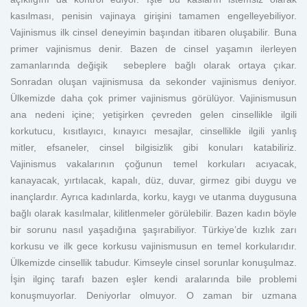
kasılması, penisin vajinaya girişini tamamen engelleyebiliyor.
Vajinismus ilk cinsel deneyimin başından itibaren oluşabilir. Buna
primer vajinismus denir. Bazen de cinsel yaşamın ilerleyen
zamanlarında değişik sebeplere bağlı olarak ortaya çıkar.
Sonradan oluşan vajinismusa da sekonder vajinismus deniyor.
Ülkemizde daha çok primer vajinismus görülüyor. Vajinismusun
ana nedeni içine; yetişirken çevreden gelen cinsellikle ilgili
korkutucu, kısıtlayıcı, kınayıcı mesajlar, cinsellikle ilgili yanlış
mitler, efsaneler, cinsel bilgisizlik gibi konuları katabiliriz.
Vajinismus vakalarının çoğunun temel korkuları acıyacak,
kanayacak, yırtılacak, kapalı, düz, duvar, girmez gibi duygu ve
inançlardır. Ayrıca kadınlarda, korku, kaygı ve utanma duygusuna
bağlı olarak kasılmalar, kilitlenmeler görülebilir. Bazen kadın böyle
bir sorunu nasıl yaşadığına şaşırabiliyor. Türkiye’de kızlık zarı
korkusu ve ilk gece korkusu vajinismusun en temel korkularıdır.
Ülkemizde cinsellik tabudur. Kimseyle cinsel sorunlar konuşulmaz.
İşin ilginç tarafı bazen eşler kendi aralarında bile problemi
konuşmuyorlar. Deniyorlar olmuyor. O zaman bir uzmana