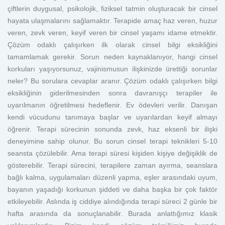
çiftlerin duygusal, psikolojik, fiziksel tatmin oluşturacak bir cinsel
hayata ulaşmalarını sağlamaktır. Terapide amaç haz veren, huzur
veren, zevk veren, keyif veren bir cinsel yaşamı idame etmektir.
Çözüm odaklı çalışırken ilk olarak cinsel bilgi eksikliğini
tamamlamak gerekir. Sorun neden kaynaklanıyor, hangi cinsel
korkuları yaşıyorsunuz, vajinismusun ilişkinizde ürettiği sorunlar
neler? Bu sorulara cevaplar aranır. Çözüm odaklı çalışırken bilgi
eksikliğinin giderilmesinden sonra davranışçı terapiler ile
uyarılmanın öğretilmesi hedeflenir. Ev ödevleri verilir. Danışan
kendi vücudunu tanımaya başlar ve uyarılardan keyif almayı
öğrenir. Terapi sürecinin sonunda zevk, haz eksenli bir ilişki
deneyimine sahip olunur. Bu sorun cinsel terapi teknikleri 5-10
seansta çözülebilir. Ama terapi süresi kişiden kişiye değişiklik de
gösterebilir. Terapi sürecini, terapilere zaman ayırma, seanslara
bağlı kalma, uygulamaları düzenli yapma, eşler arasındaki uyum,
bayanın yaşadığı korkunun şiddeti ve daha başka bir çok faktör
etkileyebilir. Aslında iş ciddiye alındığında terapi süreci 2 günle bir
hafta arasında da sonuçlanabilir. Burada anlattığımız klasik