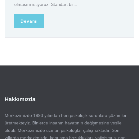
olmasını istiyoruz. Standart bir...
Devamı
Hakkımızda
Merkezimizde 1993 yılından beri psikolojik sorunlara çözümler
üretmekteyiz. Binlerce insanın hayatının değişmesine vesile
olduk. Merkezimizde uzman psikologlar çalışmaktadır. Son
yıllarda merkezimizde, konuşma bozuklukları, vajinismus, pan...